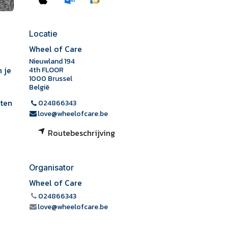
Locatie
Wheel of Care
Nieuwland 194
 je
4th FLOOR
1000 Brussel
België
hten
024866343
love@wheelofcare.be
Routebeschrijving
Organisator
Wheel of Care
024866343
love@wheelofcare.be