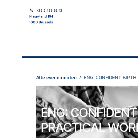
Overslaan naar inhoud
+32 2 486 63 43
Nieuwland 194
1000 Brussels
HOME
VROEDVROUW
VERPLEEGKUNDIGE
MULTI
Alle evenementen
ENG: CONFIDENT BIRT
ENG: CONFIDENT
PRACTICAL WOR