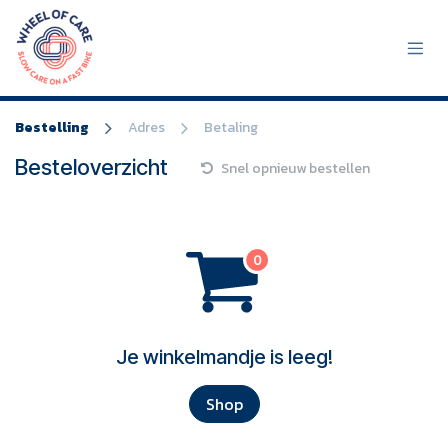
Overslaan naar inhoud
Bestelling
Adres
Betaling
Besteloverzicht
Snel opnieuw bestellen
Je winkelmandje is leeg!
Shop