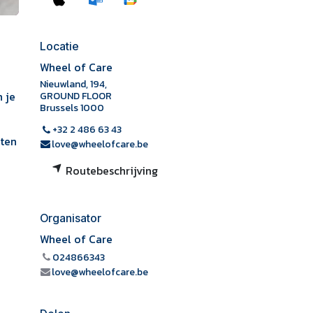
Locatie
Wheel of Care
Nieuwland, 194,
 je
GROUND FLOOR
Brussels 1000
+32 2 486 63 43
hten
love@wheelofcare.be
Routebeschrijving
Organisator
Wheel of Care
024866343
love@wheelofcare.be