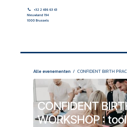
Overslaan naar inhoud
+32 2 486 63 43
Nieuwland 194
1000 Brussels
HOME
VROEDVROUW
VERPLEEGKUNDIGE
MULTI
Alle evenementen
CONFIDENT BIRTH PRACTI
CONFIDENT BIRT
WORKSHOP : tools 