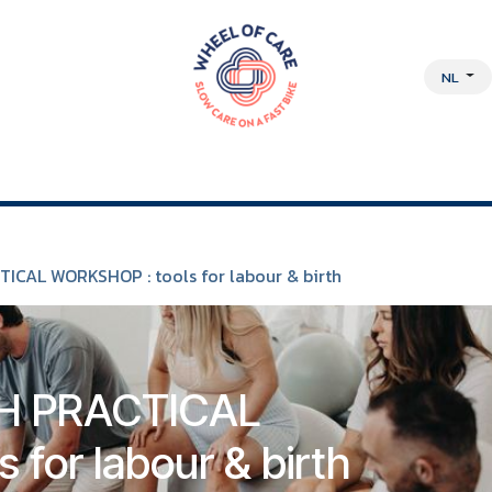
NL
DISCIPLINAIRE AANPAK
OVER ONS
JOBS
WEBSHOP
CAL WORKSHOP : tools for labour & birth
H PRACTICAL
for labour & birth