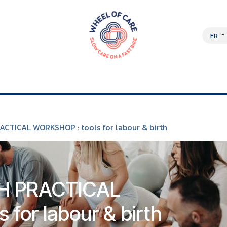
FR
OCHE PLURIDISCIPLINAIRE
À PROPOS
EMPLOIS
BOUTIQUE EN L
CTICAL WORKSHOP : tools for labour & birth
H PRACTICAL
for labour & birth