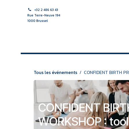
Se rendre au contenu
+32 2 486 63 43
Rue Terre-Neuve 194
1000 Brussel
ACCUEIL
SAGES-FEMME
SOINS INFIRMIERS
APPR
Tous les événements
CONFIDENT BIRTH PRA
CONFIDENT BIRT
WORKSHOP : tools 