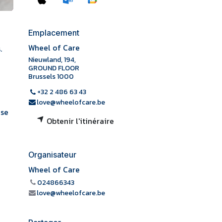
Emplacement
Wheel of Care
.
Nieuwland, 194,
GROUND FLOOR
Brussels 1000
+32 2 486 63 43
love@wheelofcare.be
 se
Obtenir l'itinéraire
Organisateur
Wheel of Care
024866343
love@wheelofcare.be