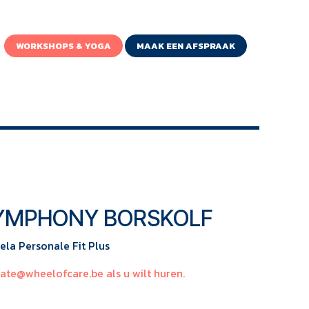
WORKSHOPS & YOGA
MAAK EEN AFSPRAAK
YMPHONY BORSKOLF
ela Personale Fit Plus
kate@wheelofcare.be
als u wilt huren.