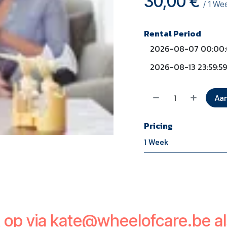
30,00
€
/
1
We
Rental Period
Aan
Pricing
1 Week
 op via
kate@wheelofcare.be
al