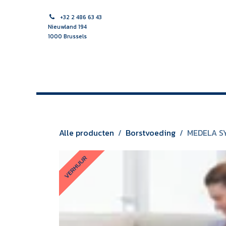
Overslaan naar inhoud
+32 2 486 63 43
Nieuwland 194
1000 Brussels
HOME
VROEDVROUW
VERPLEEGKUNDIGE
MULTI
Alle producten
Borstvoeding
MEDELA S
VERHUUR
VERHUUR