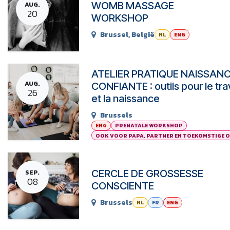
WOMB MASSAGE
AUG.
20
WORKSHOP
Brussel
,
België
NL
ENG
ATELIER PRATIQUE NAISSAN
AUG.
CONFIANTE : outils pour le trav
26
et la naissance
Brussels
ENG
PRENATALE WORKSHOP
OOK VOOR PAPA, PARTNER EN TOEKOMSTIGE 
CERCLE DE GROSSESSE
SEP.
08
CONSCIENTE
Brussels
NL
FR
ENG