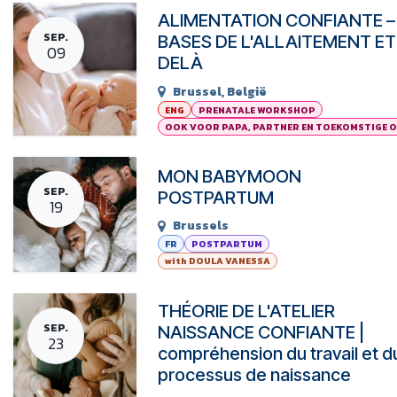
ALIMENTATION CONFIANTE –
SEP.
BASES DE L'ALLAITEMENT ET
09
DELÀ
Brussel
,
België
ENG
PRENATALE WORKSHOP
OOK VOOR PAPA, PARTNER EN TOEKOMSTIGE 
MON BABYMOON
SEP.
POSTPARTUM
19
Brussels
FR
POSTPARTUM
with DOULA VANESSA
THÉORIE DE L'ATELIER
SEP.
NAISSANCE CONFIANTE |
23
compréhension du travail et d
processus de naissance