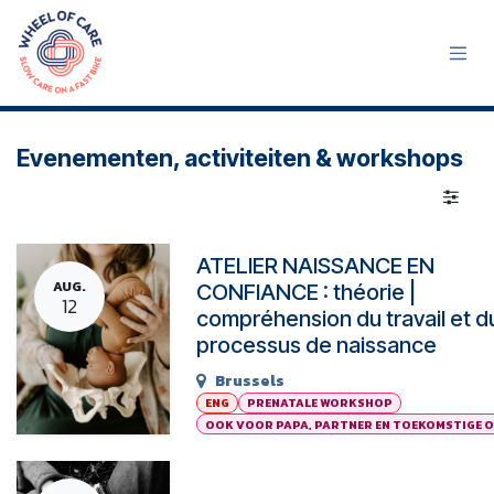
Overslaan naar inhoud
Evenementen, activiteiten & workshops
ATELIER NAISSANCE EN
AUG.
CONFIANCE : théorie |
12
compréhension du travail et d
processus de naissance
Brussels
ENG
PRENATALE WORKSHOP
OOK VOOR PAPA, PARTNER EN TOEKOMSTIGE 