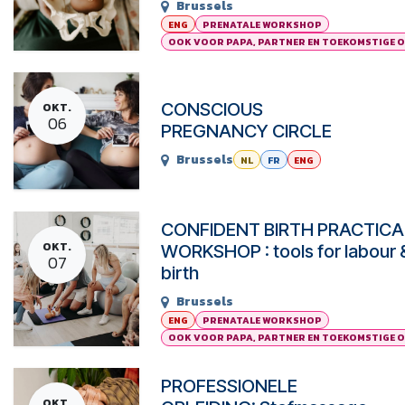
Brussels
ENG
PRENATALE WORKSHOP
OOK VOOR PAPA, PARTNER EN TOEKOMSTIGE 
CONSCIOUS
OKT.
06
PREGNANCY CIRCLE
Brussels
NL
FR
ENG
CONFIDENT BIRTH PRACTICA
OKT.
WORKSHOP : tools for labour 
07
birth
Brussels
ENG
PRENATALE WORKSHOP
OOK VOOR PAPA, PARTNER EN TOEKOMSTIGE 
PROFESSIONELE
OKT.