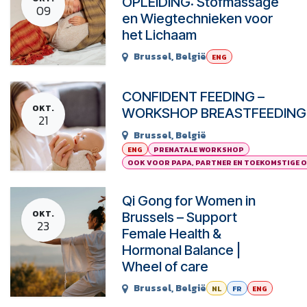
OPLEIDING: Stofmassage
09
en Wiegtechnieken voor
het Lichaam
Brussel
,
België
ENG
CONFIDENT FEEDING –
OKT.
WORKSHOP BREASTFEEDING
21
Brussel
,
België
ENG
PRENATALE WORKSHOP
OOK VOOR PAPA, PARTNER EN TOEKOMSTIGE 
Qi Gong for Women in
OKT.
Brussels – Support
23
Female Health &
Hormonal Balance |
Wheel of care
Brussel
,
België
NL
FR
ENG