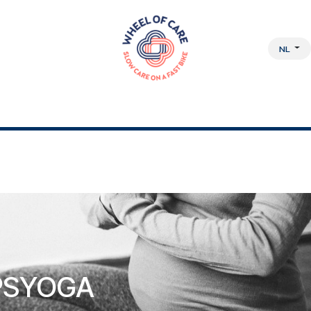
NL
DISCIPLINAIRE AANPAK
OVER ONS
JOBS
WEBSHOP
PSYOGA