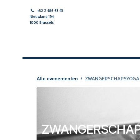
Overslaan naar inhoud
+32 2 486 63 43
Nieuwland 194
1000 Brussels
HOME
VROEDVROUW
VERPLEEGKUNDIGE
MULTI
Alle evenementen
ZWANGERSCHAPSYOGA
ZWANGERSCHA