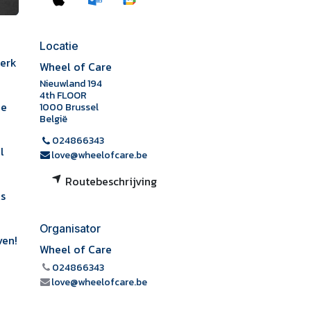
Locatie
terk
Wheel of Care
Nieuwland 194
4th FLOOR
de
1000 Brussel
België
024866343
l
love@wheelofcare.be
Routebeschrijving
ls
Organisator
ven!
Wheel of Care
024866343
love@wheelofcare.be