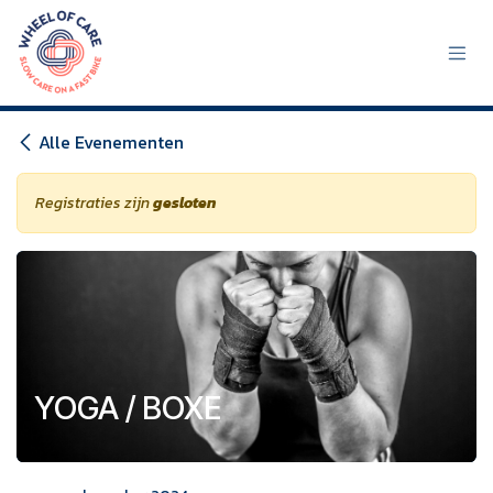
Overslaan naar inhoud
Alle Evenementen
Registraties zijn
gesloten
YOGA / BOXE