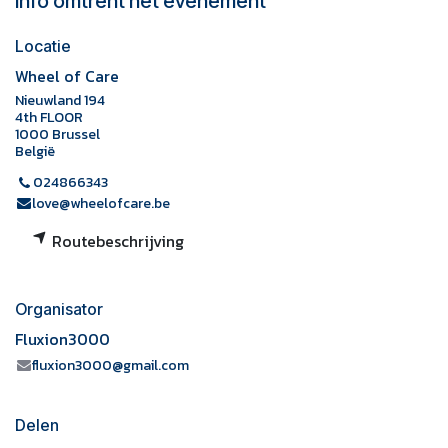
Info omtrent het evenement
Locatie
Wheel of Care
Nieuwland 194
4th FLOOR
1000 Brussel
België
024866343
love@wheelofcare.be
Routebeschrijving
Organisator
Fluxion3000
fluxion3000@gmail.com
Delen