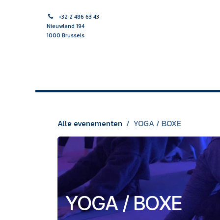
Overslaan naar inhoud
+32 2 486 63 43
Nieuwland 194
1000 Brussels
HOME
VROEDVROUW
VERPLEEGKUNDIGE
MULTI
Alle evenementen
YOGA / BOXE
YOGA / BOXE