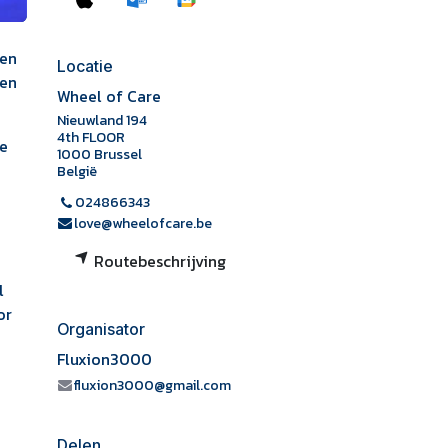
 en
Locatie
wen
Wheel of Care
Nieuwland 194
4th FLOOR
te
1000 Brussel
België
024866343
love@wheelofcare.be
Routebeschrijving
l
or
Organisator
Fluxion3000
fluxion3000@gmail.com
Delen