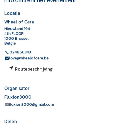
Info omtrent het evenement
Locatie
Wheel of Care
Nieuwland 194
4th FLOOR
1000 Brussel
België
024866343
love@wheelofcare.be
Routebeschrijving
Organisator
Fluxion3000
fluxion3000@gmail.com
Delen