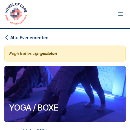
Overslaan naar inhoud
Alle Evenementen
Registraties zijn
gesloten
YOGA / BOXE