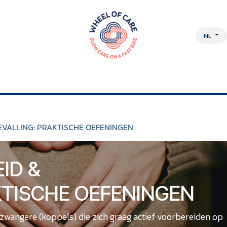
NL
DISCIPLINAIRE AANPAK
OVER ONS
JOBS
WEBSHOP
VALLING: PRAKTISCHE OEFENINGEN
ID &
KTISCHE OEFENINGEN
zwangere (koppels) die zich graag actief voorbereiden op