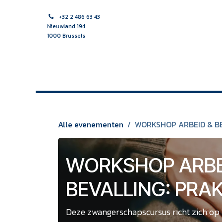
Overslaan naar inhoud
+32 2 486 63 43
Nieuwland 194
1000 Brussels
HOME
VROEDVROUW
VERPLEEGKUNDIGE
MULTI
Alle evenementen
WORKSHOP ARBEID & BE
WORKSHOP ARBE
BEVALLING: PRA
Deze zwangerschapscursus richt zich op 