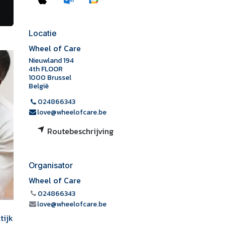
Locatie
Wheel of Care
Nieuwland 194
4th FLOOR
1000 Brussel
België
024866343
love@wheelofcare.be
Routebeschrijving
Organisator
Wheel of Care
024866343
love@wheelofcare.be
tijk