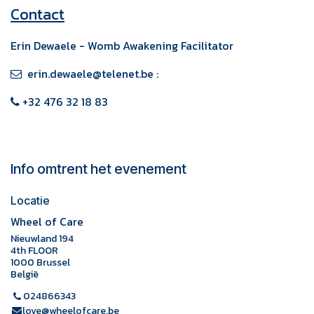
Contact
Erin Dewaele - Womb Awakening Facilitator
erin.dewaele@telenet.be :
+32 476 32 18 83
Info omtrent het evenement
Locatie
Wheel of Care
Nieuwland 194
4th FLOOR
1000 Brussel
België
024866343
love@wheelofcare.be