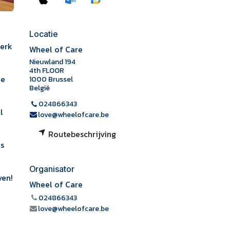
Locatie
terk
Wheel of Care
Nieuwland 194
4th FLOOR
de
1000 Brussel
België
024866343
l
love@wheelofcare.be
Routebeschrijving
ls
Organisator
ven!
Wheel of Care
024866343
love@wheelofcare.be