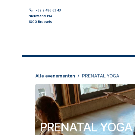
Overslaan naar inhoud
+32 2 486 63 43
Nieuwland 194
1000 Brussels
HOME
VROEDVROUW
VERPLEEGKUNDIGE
MULTI
Alle evenementen
PRENATAL YOGA
PRENATAL YOGA