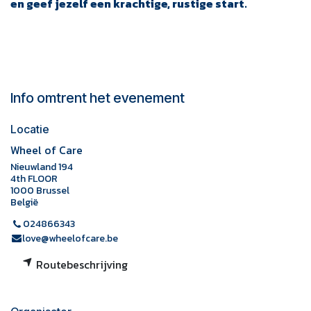
en geef jezelf een krachtige, rustige start.
Info omtrent het evenement
Locatie
Wheel of Care
Nieuwland 194
4th FLOOR
1000 Brussel
België
024866343
love@wheelofcare.be
Routebeschrijving