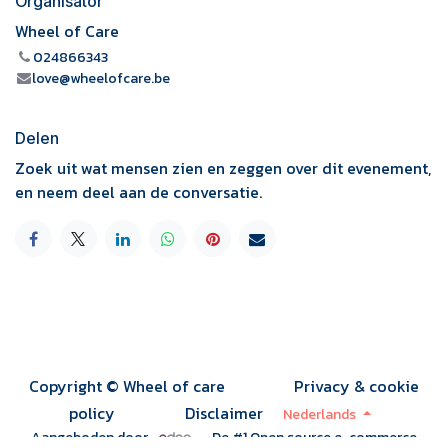
Organisator
Wheel of Care
024866343
love@wheelofcare.be
Delen
Zoek uit wat mensen zien en zeggen over dit evenement,
en neem deel aan de conversatie.
Copyright © Wheel of care
Privacy & cookie
policy
Disclaimer
Nederlands
Aangeboden door
- De #1
Open source e-commerce