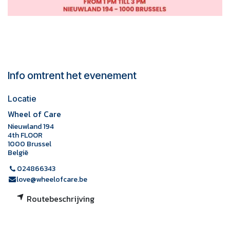
Info omtrent het evenement
Locatie
Wheel of Care
Nieuwland 194
4th FLOOR
1000 Brussel
België
024866343
love@wheelofcare.be
Routebeschrijving