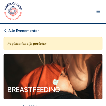
Overslaan naar inhoud
Alle Evenementen
Registraties zijn
gesloten
BREASTFEEDING