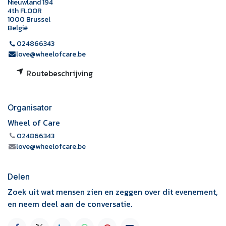
Nieuwland 194
4th FLOOR
1000 Brussel
België
024866343
love@wheelofcare.be
Routebeschrijving
Organisator
Wheel of Care
024866343
love@wheelofcare.be
Delen
Zoek uit wat mensen zien en zeggen over dit evenement,
en neem deel aan de conversatie.