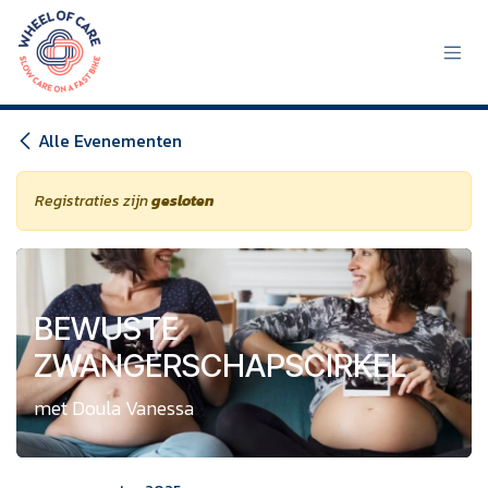
Overslaan naar inhoud
Alle Evenementen
Registraties zijn
gesloten
BEWUSTE
ZWANGERSCHAPSCIRKEL
met Doula Vanessa