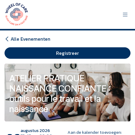
Overslaan naar inhoud
Alle Evenementen
Registreer
ATELIER PRATIQUE
NAISSANCE CONFIANTE :
outils pour le travail et la
naissance
augustus 2026
Aan de kalender toevoegen: