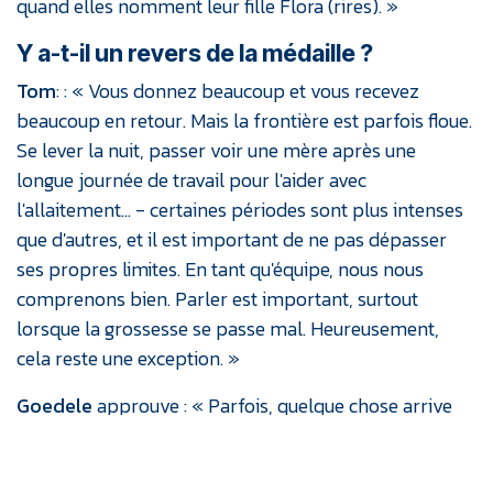
quand elles nomment leur fille Flora (rires). »
Y a-t-il un revers de la médaille ?
Tom
: : « Vous donnez beaucoup et vous recevez
beaucoup en retour. Mais la frontière est parfois floue.
Se lever la nuit, passer voir une mère après une
longue journée de travail pour l'aider avec
l'allaitement… - certaines périodes sont plus intenses
que d'autres, et il est important de ne pas dépasser
ses propres limites. En tant qu'équipe, nous nous
comprenons bien. Parler est important, surtout
lorsque la grossesse se passe mal. Heureusement,
cela reste une exception. »
Goedele
approuve : « Parfois, quelque chose arrive
dans votre sac à dos que vous auriez préféré éviter.
J'en parle alors avec des collègues et je ne l'emporte