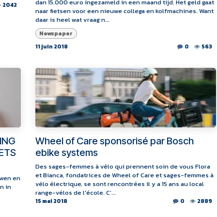
dan 15.000 euro ingezameld in een maand tijd. Het geld gaat
2042
naar fietsen voor een nieuwe collega en kolfmachines. Want
daar is heel wat vraag n...
Newspaper
11 juin 2018
0
563
DING
Wheel of Care sponsorisé par Bosch
ETS
ebike systems
Des sages-femmes à vélo qui prennent soin de vous Flora
et Bianca, fondatrices de Wheel of Care et sages-femmes à
uwen en
vélo électrique, se sont rencontrées il y a 15 ans au local
n in
range-vélos de l'école. C’...
15 mai 2018
0
2889