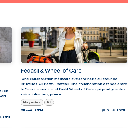
Fedasil & Wheel of Care
​ Une collaboration médicale extraordinaire au cœur de
Bruxelles Au Petit-Château, une collaboration est née entre
:
le Service médical et l’asbl Wheel of Care, qui prodigue des
el en
soins infirmiers, pré- e...
vert
Magazine
NL
28 août 2024
0
2079
2011