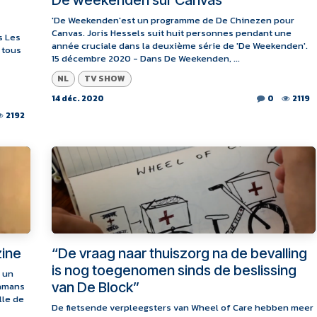
De weekenden sur Canvas
'De Weekenden'est un programme de De Chinezen pour
Canvas. Joris Hessels suit huit personnes pendant une
s Les
année cruciale dans la deuxième série de 'De Weekenden'.
 tous
15 décembre 2020 - Dans De Weekenden, ...
NL
TV SHOW
14 déc. 2020
0
2119
2192
zine
“De vraag naar thuiszorg na de bevalling
is nog toegenomen sinds de beslissing
 un
van De Block”
mamans
lle de
De fietsende verpleegsters van Wheel of Care hebben meer