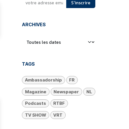
S'inscrire
ARCHIVES
TAGS
Ambassadorship
FR
Magazine
Newspaper
NL
Podcasts
RTBF
TV SHOW
VRT