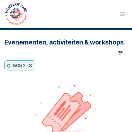
Overslaan naar inhoud
Evenementen, activiteiten & workshops
QI GONG