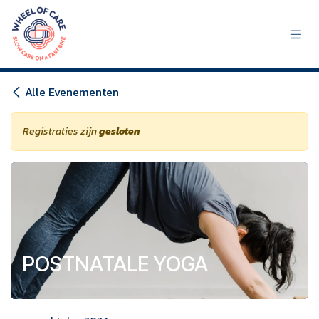
Overslaan naar inhoud
Alle Evenementen
Registraties zijn
gesloten
POSTNATALE YOGA