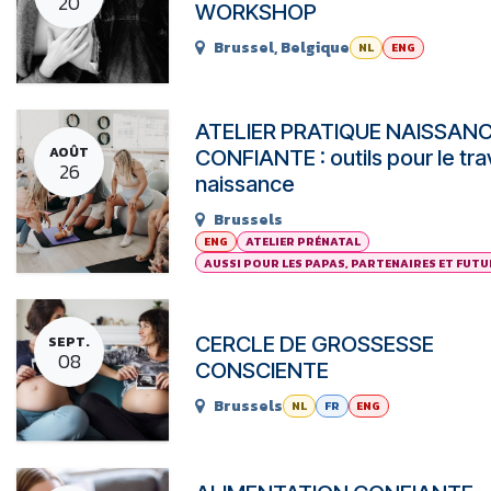
20
WORKSHOP
Brussel
,
Belgique
NL
ENG
ATELIER PRATIQUE NAISSAN
AOÛT
CONFIANTE : outils pour le trava
26
naissance
Brussels
ENG
ATELIER PRÉNATAL
AUSSI POUR LES PAPAS, PARTENAIRES ET FUT
CERCLE DE GROSSESSE
SEPT.
08
CONSCIENTE
Brussels
NL
FR
ENG