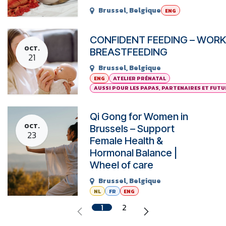
Brussel
,
Belgique
ENG
CONFIDENT FEEDING – WOR
OCT.
BREASTFEEDING
21
Brussel
,
Belgique
ENG
ATELIER PRÉNATAL
AUSSI POUR LES PAPAS, PARTENAIRES ET FUT
Qi Gong for Women in
OCT.
Brussels – Support
23
Female Health &
Hormonal Balance |
Wheel of care
Brussel
,
Belgique
NL
FR
ENG
1
2