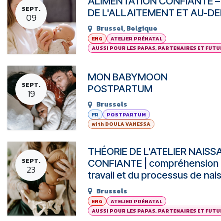
ALIMENTATION CONFIANTE –
SEPT.
DE L'ALLAITEMENT ET AU-D
09
Brussel
,
Belgique
ENG
ATELIER PRÉNATAL
AUSSI POUR LES PAPAS, PARTENAIRES ET FUT
MON BABYMOON
SEPT.
POSTPARTUM
19
Brussels
FR
POSTPARTUM
with DOULA VANESSA
THÉORIE DE L'ATELIER NAIS
SEPT.
CONFIANTE | compréhension
23
travail et du processus de na
Brussels
ENG
ATELIER PRÉNATAL
AUSSI POUR LES PAPAS, PARTENAIRES ET FUT