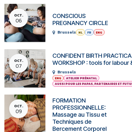
CONSCIOUS
OCT.
06
PREGNANCY CIRCLE
Brussels
NL
FR
ENG
CONFIDENT BIRTH PRACTICA
OCT.
WORKSHOP : tools for labour &
07
Brussels
ENG
ATELIER PRÉNATAL
AUSSI POUR LES PAPAS, PARTENAIRES ET FUT
FORMATION
OCT.
PROFESSIONNELLE:
09
Massage au Tissu et
Techniques de
Bercement Corporel