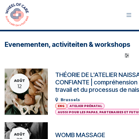
Se rendre au contenu
Evenementen, activiteiten & workshops
THÉORIE DE L'ATELIER NAIS
AOÛT
CONFIANTE | compréhension
12
travail et du processus de na
Brussels
ENG
ATELIER PRÉNATAL
AUSSI POUR LES PAPAS, PARTENAIRES ET FUT
WOMB MASSAGE
AOÛT