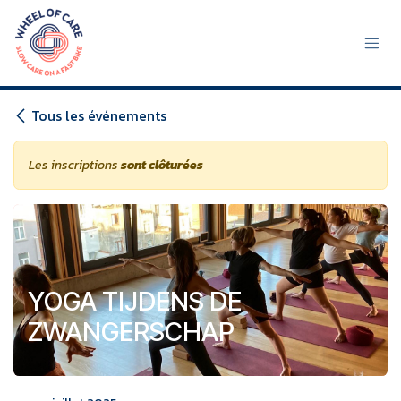
Se rendre au contenu
Tous les événements
Les inscriptions
sont clôturées
YOGA TIJDENS DE
ZWANGERSCHAP