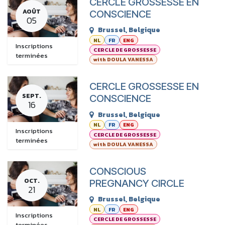
CERCLE GROSSESSE EN
AOÛT
CONSCIENCE
05
Brussel
,
Belgique
NL
FR
ENG
Inscriptions
CERCLE DE GROSSESSE
terminées
with DOULA VANESSA
CERCLE GROSSESSE EN
SEPT.
CONSCIENCE
16
Brussel
,
Belgique
NL
FR
ENG
Inscriptions
CERCLE DE GROSSESSE
terminées
with DOULA VANESSA
CONSCIOUS
OCT.
PREGNANCY CIRCLE
21
Brussel
,
Belgique
NL
FR
ENG
Inscriptions
CERCLE DE GROSSESSE
terminées