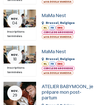
with DOULA VANESSA
MaMa Nest
NOV.
04
Brussel
,
Belgique
NL
FR
ENG
Inscriptions
CERCLE DE GROSSESSE
terminées
with DOULA VANESSA
MaMa Nest
NOV.
18
Brussel
,
Belgique
NL
FR
ENG
Inscriptions
CERCLE DE GROSSESSE
terminées
with DOULA VANESSA
ATELIER BABYMOON_ je
NOV.
prépare mon post-
29
partum