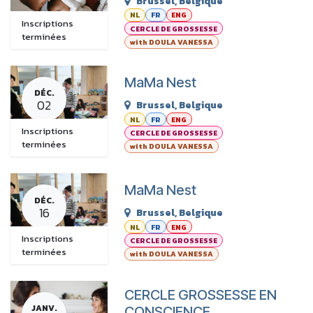
Brussel
,
Belgique
NL
FR
ENG
Inscriptions
CERCLE DE GROSSESSE
terminées
with DOULA VANESSA
MaMa Nest
DÉC.
02
Brussel
,
Belgique
NL
FR
ENG
Inscriptions
CERCLE DE GROSSESSE
terminées
with DOULA VANESSA
MaMa Nest
DÉC.
16
Brussel
,
Belgique
NL
FR
ENG
Inscriptions
CERCLE DE GROSSESSE
terminées
with DOULA VANESSA
CERCLE GROSSESSE EN
JANV.
CONSCIENCE