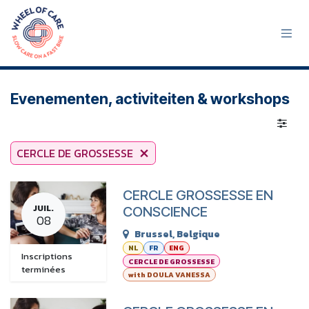
Se rendre au contenu
Evenementen, activiteiten & workshops
CERCLE DE GROSSESSE
CERCLE GROSSESSE EN
JUIL.
CONSCIENCE
08
Brussel
,
Belgique
NL
FR
ENG
Inscriptions
CERCLE DE GROSSESSE
terminées
with DOULA VANESSA