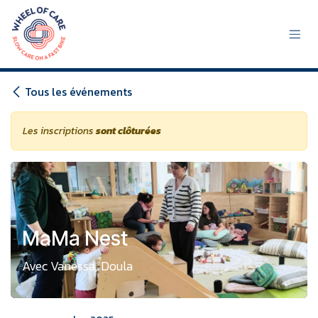
Se rendre au contenu
Tous les événements
Les inscriptions
sont clôturées
MaMa Nest
Avec Vanessa, Doula