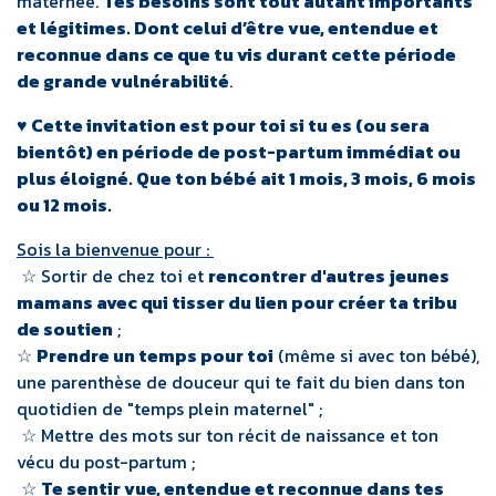
maternée.
Tes besoins sont tout autant importants
et légitimes. Dont celui d’être vue, entendue et
reconnue dans ce que tu vis durant cette période
de grande vulnérabilité
.
♥ Cette invitation est pour toi si tu es (ou sera
bientôt) en période de post-partum immédiat ou
plus éloigné. Que ton bébé ait 1 mois, 3 mois, 6 mois
ou 12 mois.
Sois la bienvenue pour :
☆ Sortir de chez toi et
rencontrer d'autres jeunes
mamans avec qui tisser du lien pour créer ta tribu
de soutien
;
☆
Prendre un temps pour toi
(même si avec ton bébé),
une parenthèse de douceur qui te fait du bien dans ton
quotidien de "temps plein maternel" ;
☆ Mettre des mots sur ton récit de naissance et ton
vécu du post-partum ;
☆
Te sentir vue, entendue et reconnue dans tes