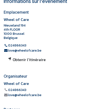
Informations sur l'événement
Emplacement
Wheel of Care
Nieuwland 194
4th FLOOR
1000 Brussel
Belgique
024866343
love@wheelofcare.be
Obtenir l'itinéraire
Organisateur
Wheel of Care
024866343
love@wheelofcare.be