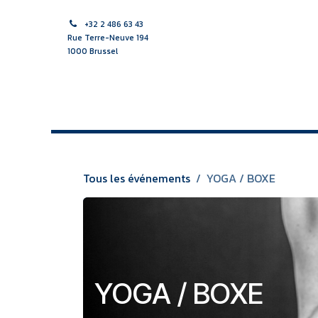
Se rendre au contenu
+32 2 486 63 43
Rue Terre-Neuve 194
1000 Brussel
ACCUEIL
SAGES-FEMME
SOINS INFIRMIERS
APPR
Tous les événements
YOGA / BOXE
YOGA / BOXE