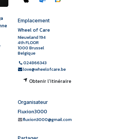
ga
Emplacement
onne
Wheel of Care
Nieuwland 194
4th FLOOR
e
1000 Brussel
Belgique
024866343
love@wheelofcare.be
Obtenir l'itinéraire
Organisateur
Fluxion3000
fluxion3000@gmail.com
Partager