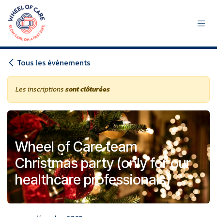
Se rendre au contenu
Tous les événements
Les inscriptions
sont clôturées
Wheel of Care team
Christmas party (only for our
healthcare professionals)