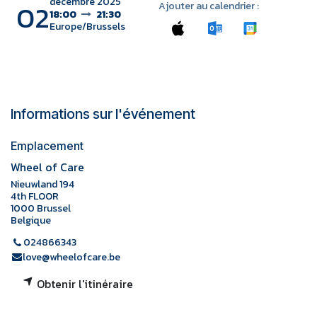
décembre 2025
02
Ajouter au calendrier :
18:00
21:30
Europe/Brussels
Informations sur l'événement
Emplacement
Wheel of Care
Nieuwland 194
4th FLOOR
1000 Brussel
Belgique
024866343
love@wheelofcare.be
Obtenir l'itinéraire