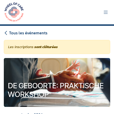
Se rendre au contenu
Tous les événements
Les inscriptions
sont clôturées
DE GEBOORTE: PRAKTISCHE
WORKSHOP