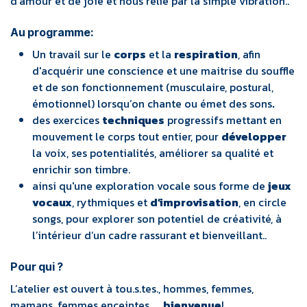
d’amour et de joie et nous relie par la simple vibration..
Au programme:
Un travail sur le
corps
et la
respiration
, afin
d'acquérir une conscience et une maitrise du souffle
et de son fonctionnement (musculaire, postural,
émotionnel) lorsqu’on chante ou émet des sons
.
des exercices
techniques
progressifs mettant en
mouvement le corps tout entier, pour
développer
la voix, ses potentialités, améliorer sa qualité et
enrichir son timbre.
ainsi qu'une exploration vocale sous forme de
jeux
vocaux
, rythmiques et
d’improvisation
, en circle
songs, pour explorer son potentiel de créativité, à
l’intérieur d’un cadre rassurant et bienveillant..
Pour qui ?
L’atelier est ouvert à tou.s.tes., hommes, femmes,
mamans, femmes enceintes, ...
bienvenue
!