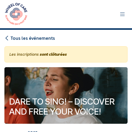
Se rendre au contenu
Tous les événements
Les inscriptions
sont clôturées
DARE TO SING! – DISCOVER
AND FREE YOUR VOICE!