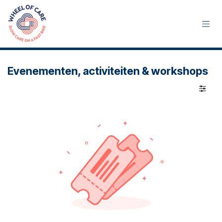
Se rendre au contenu
Evenementen, activiteiten & workshops