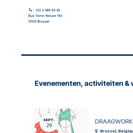
Se rendre au contenu
+32 2 486 63 43
Rue Terre-Neuve 194
1000 Brussel
ACCUEIL
SAGES-FEMME
SOINS INFIRMIERS
APPR
Evenementen, activiteiten &
SEPT.
DRAAGWORK
29
Brussel
,
Belgiq