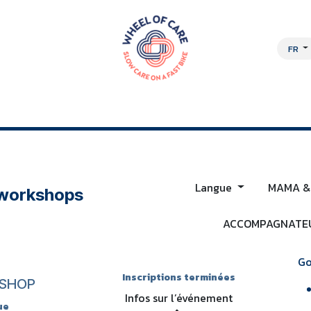
FR
OCHE PLURIDISCIPLINAIRE
À PROPOS
EMPLOIS
BOUTIQUE EN L
Langue
MAMA &
 workshops
ACCOMPAGNATEU
Go
Inscriptions terminées
SHOP
Infos sur l’événement
ue