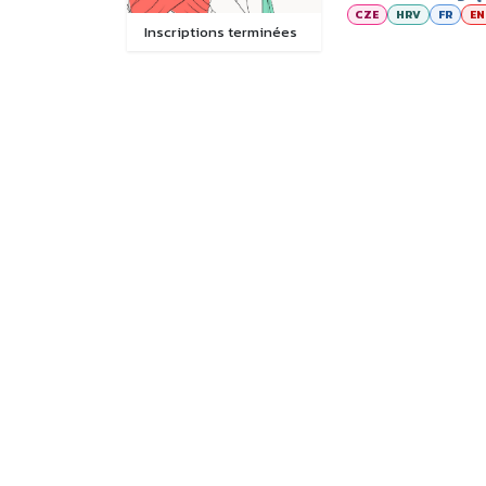
CZE
HRV
FR
EN
Inscriptions terminées