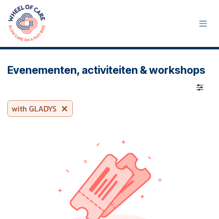
Se rendre au contenu
Evenementen, activiteiten & workshops
with GLADYS