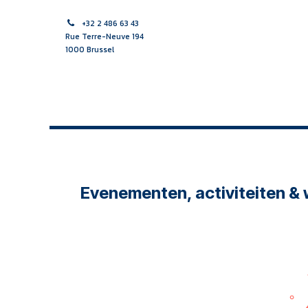
Se rendre au contenu
+32 2 486 63 43
Rue Terre-Neuve 194
1000 Brussel
ACCUEIL
SAGES-FEMME
SOINS INFIRMIERS
APPR
Evenementen, activiteiten &