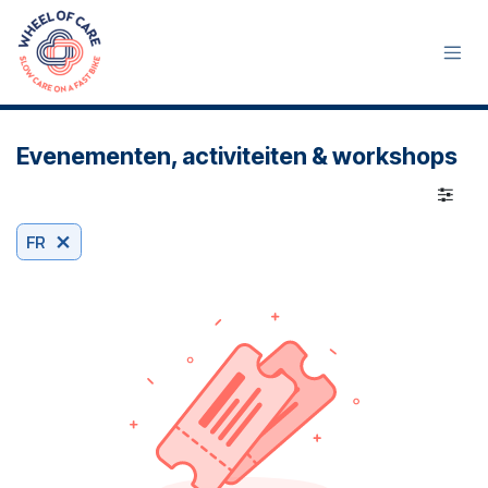
Se rendre au contenu
Evenementen, activiteiten & workshops
FR