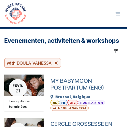
Se rendre au contenu
Evenementen, activiteiten & workshops
with DOULA VANESSA
MY BABYMOON
FÉVR.
POSTPARTUM (ENG)
21
Brussel
,
Belgique
Inscriptions
NL
FR
ENG
POSTPARTUM
terminées
with DOULA VANESSA
CERCLE GROSSESSE EN