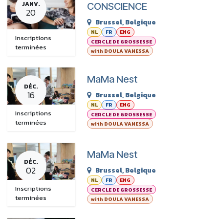
JANV.
CONSCIENCE
20
Brussel
,
Belgique
NL
FR
ENG
Inscriptions
CERCLE DE GROSSESSE
terminées
with DOULA VANESSA
MaMa Nest
DÉC.
16
Brussel
,
Belgique
NL
FR
ENG
Inscriptions
CERCLE DE GROSSESSE
terminées
with DOULA VANESSA
MaMa Nest
DÉC.
02
Brussel
,
Belgique
NL
FR
ENG
Inscriptions
CERCLE DE GROSSESSE
terminées
with DOULA VANESSA