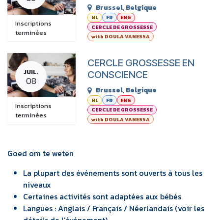
Brussel
,
Belgique
NL
FR
ENG
Inscriptions
CERCLE DE GROSSESSE
terminées
with DOULA VANESSA
CERCLE GROSSESSE EN
JUIL.
CONSCIENCE
08
Brussel
,
Belgique
NL
FR
ENG
Inscriptions
CERCLE DE GROSSESSE
terminées
with DOULA VANESSA
Goed om te weten
La plupart des événements sont ouverts à tous les
niveaux
Certaines activités sont adaptées aux bébés
Langues : Anglais / Français / Néerlandais (voir les