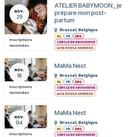
ATELIER BABYMOON_ je
NOV.
prépare mon post-
29
partum
Brussel
,
Belgique
NL
FR
ENG
Inscriptions
CERCLE DE GROSSESSE
terminées
with DOULA VANESSA
MaMa Nest
NOV.
18
Brussel
,
Belgique
NL
FR
ENG
Inscriptions
CERCLE DE GROSSESSE
terminées
with DOULA VANESSA
MaMa Nest
NOV.
04
Brussel
,
Belgique
NL
FR
ENG
Inscriptions
CERCLE DE GROSSESSE