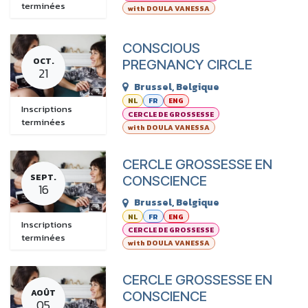
terminées
with DOULA VANESSA
CONSCIOUS
OCT.
PREGNANCY CIRCLE
21
Brussel
,
Belgique
NL
FR
ENG
Inscriptions
CERCLE DE GROSSESSE
terminées
with DOULA VANESSA
CERCLE GROSSESSE EN
SEPT.
CONSCIENCE
16
Brussel
,
Belgique
NL
FR
ENG
Inscriptions
CERCLE DE GROSSESSE
terminées
with DOULA VANESSA
CERCLE GROSSESSE EN
AOÛT
CONSCIENCE
05