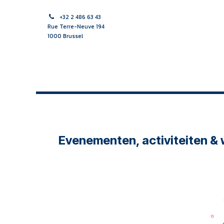
Se rendre au contenu
+32 2 486 63 43
Rue Terre-Neuve 194
1000 Brussel
ACCUEIL
SAGES-FEMME
SOINS INFIRMIERS
APPR
Evenementen, activiteiten &