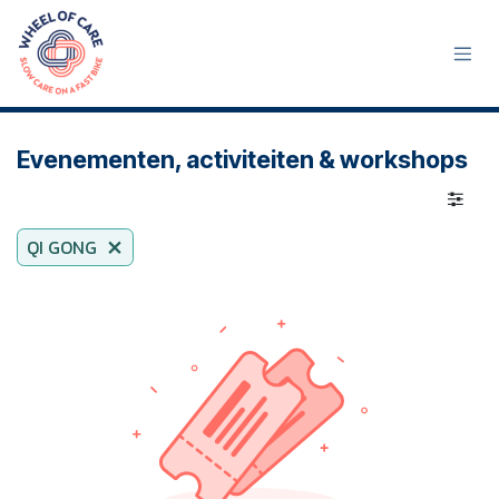
Se rendre au contenu
Evenementen, activiteiten & workshops
QI GONG