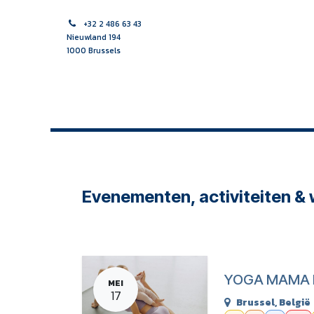
Overslaan naar inhoud
+32 2 486 63 43
Nieuwland 194
1000 Brussels
HOME
VROEDVROUW
VERPLEEGKUNDIGE
MULTI
Evenementen, activiteiten &
YOGA MAMA 
MEI
17
Brussel
,
België