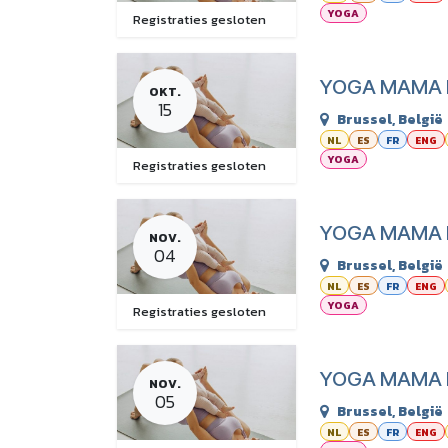
YOGA
Registraties gesloten
YOGA MAMA 
OKT.
15
Brussel
,
België
NL
ES
FR
ENG
YOGA
Registraties gesloten
YOGA MAMA 
NOV.
04
Brussel
,
België
NL
ES
FR
ENG
YOGA
Registraties gesloten
YOGA MAMA 
NOV.
05
Brussel
,
België
NL
ES
FR
ENG