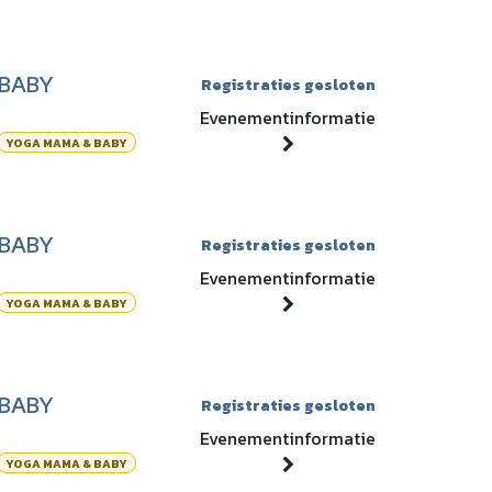
BABY
Registraties gesloten
Evenementinformatie
YOGA MAMA & BABY
BABY
Registraties gesloten
Evenementinformatie
YOGA MAMA & BABY
BABY
Registraties gesloten
Evenementinformatie
YOGA MAMA & BABY