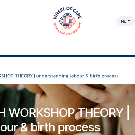
NL
DISCIPLINAIRE AANPAK
OVER ONS
JOBS
WEBSHOP
HOP THEORY | understanding labour & birth process
TH WORKSHOP THEORY |
our & birth process