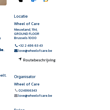
Locatie
Wheel of Care
Nieuwland, 194,
GROUND FLOOR
n
Brussels 1000
+32 2 486 63 43
ie
.
love@wheelofcare.be
Routebeschrijving
elt.
Organisator
Wheel of Care
024866343
love@wheelofcare.be