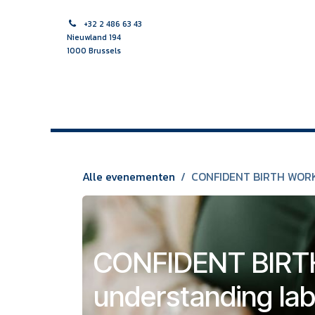
Overslaan naar inhoud
+32 2 486 63 43
Nieuwland 194
1000 Brussels
HOME
VROEDVROUW
VERPLEEGKUNDIGE
MULTI
Alle evenementen
CONFIDENT BIRTH WORKS
CONFIDENT BIR
understanding lab