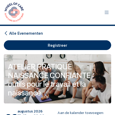
Overslaan naar inhoud
Alle Evenementen
Registreer
ATELIER PRATIQUE
NAISSANCE CONFIANTE :
outils pour le travail et la
naissance
augustus 2026
Aan de kalender toevoegen: