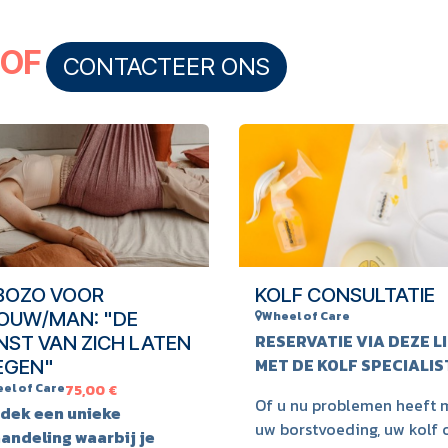
 OF
CONTACTEER O​​NS
BOZO VOOR
KOLF CONSULTATIE
OUW/MAN: "DE
Wheel of Care
RESERVATIE VIA DEZE L
NST VAN ZICH LATEN
MET DE KOLF SPECIALI
EGEN"
el of Care
75,00
€
Of u nu problemen heeft 
dek een unieke
uw borstvoeding, uw kolf 
andeling waarbij je