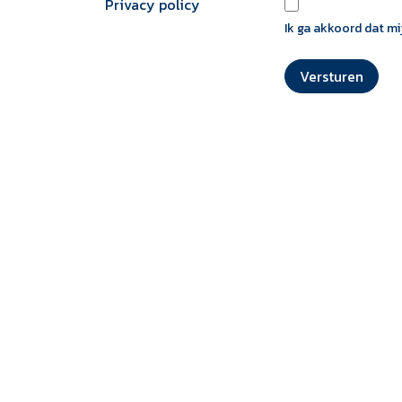
Privacy policy
Ik ga akkoord dat mi
Pra
Prij
afha
Versturen
Dit 
B
Ext
van 
Brus
Ee
jez
Een