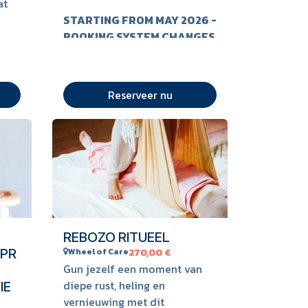
at
STARTING FROM MAY 2026 -
onze
BOOKING SYSTEM CHANGES
ag
- link below:
Thank you !
ten.
A PARTIR DE MAI LE
BOEK HIER
Reserveer nu
SYSTEME DE RESERVATION
CHANGE - cliquez sur le
lien:
ds
REBOZO RITUEEL
PR
Wheel of Care
270,00
€
Gun jezelf een moment van
ree
ing
diepe rust, heling en
IE
free
n/of
vernieuwing met dit