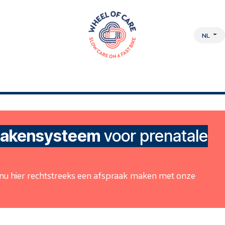
NL
DISCIPLINAIRE AANPAK
OVER ONS
JOBS
WEBSHOP
raken­systeem
voor prenatale
nu hier rechtstreeks een afspraak maken met onze