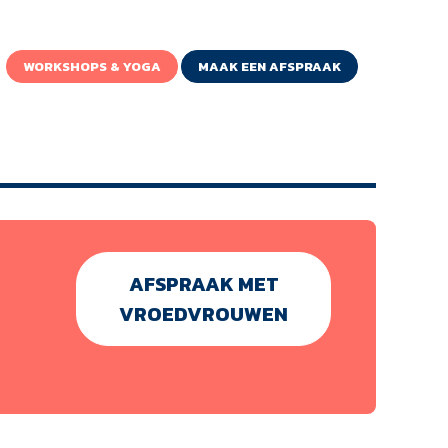
WORKSHOPS & YOGA
MAAK EEN AFSPRAAK
AFSPRAAK MET
VROEDVROUWE
N