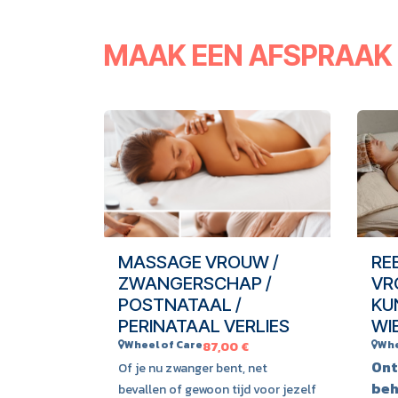
MAAK EEN AFSPRAAK
MASSAGE VROUW /
RE
ZWANGERSCHAP /
VR
POSTNATAAL /
KU
PERINATAAL VERLIES
WI
Wheel of Care
Whe
87,00
€
Ont
Of je nu zwanger bent, net
beh
bevallen of gewoon tijd voor jezelf